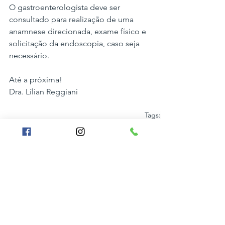
O gastroenterologista deve ser 
consultado para realização de uma 
anamnese direcionada, exame físico e 
solicitação da endoscopia, caso seja 
necessário.
Até a próxima!
Dra. Lílian Reggiani 
Tags:
gastrite
endoscopia
gastrite nervosa
Gastroenterologia
Saúde e Bem-estar
Exames
Ver tudo
Posts recentes