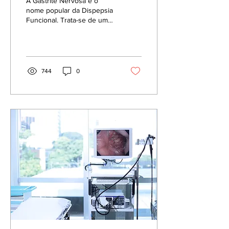
A Gastrite Nervosa é o
nome popular da Dispepsia
Funcional. Trata-se de uma
dor ou desconforto
gástrico sem um motivo
específico, ou...
744
0