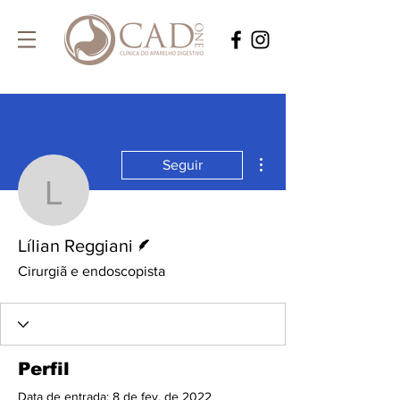
Mais ações
Seguir
Lílian Reggiani
Escritor
Lílian Reggiani
Cirurgiã e endoscopista
Perfil
Data de entrada: 8 de fev. de 2022