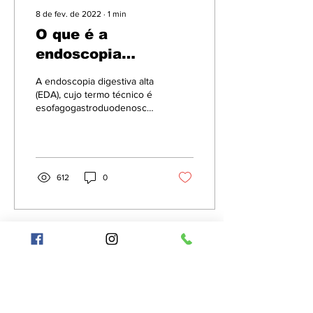
8 de fev. de 2022
∙
1
min
O que é a
endoscopia
digestiva alta?
A endoscopia digestiva alta
(EDA), cujo termo técnico é
esofagogastroduodenoscopia,
é um exame capaz de
avaliar a mucosa do
esôfago,...
612
0