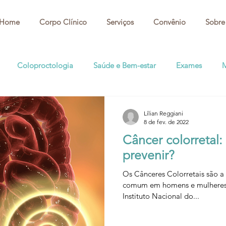
Home
Corpo Clínico
Serviços
Convênio
Sobre
Coloproctologia
Saúde e Bem-estar
Exames
M
Lílian Reggiani
8 de fev. de 2022
Câncer colorretal
prevenir?
Os Cânceres Colorretais são a
comum em homens e mulheres 
Instituto Nacional do...