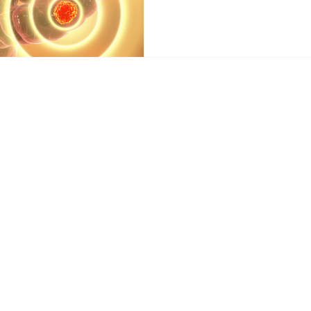
Conheça nossas redes sociais!
©2019 CAD ONE Clínica do Aparelho Digestivo | Todos os direitos reservados