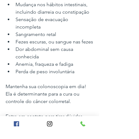
Mudança nos hábitos intestinais, 
incluindo diarreia ou constipação
Sensação de evacuação 
incompleta
Sangramento retal
Fezes escuras, ou sangue nas fezes
Dor abdominal sem causa 
conhecida
Anemia, fraqueza e fadiga
Perda de peso involuntária
Mantenha sua colonoscopia em dia! 
Ela é determinante para a cura ou 
controle do câncer colorretal.
Entre em contato para tirar dúvidas.
Dra. Lílian Reggiani
Tags:
colonoscopia
câncer de intestino